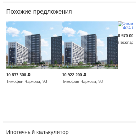
Похожие предложения
6 570 000
Лесопарков
10 833 300
10 922 200
Р
Р
Тимофея Чаркова, 93
Тимофея Чаркова, 93
Ипотечный калькулятор