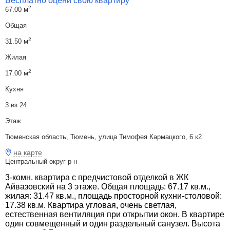
Бесплатно оцени свою квартиру
2
67.00 м
Общая
2
31.50 м
Жилая
2
17.00 м
Кухня
3 из 24
Этаж
Тюменская область, Тюмень, улица Тимофея Кармацкого, 6 к2
на карте
Центральный округ р-н
3-комн. квартира с предчистовой отделкой в ЖК
Айвазовский на 3 этаже. Общая площадь: 67.17 кв.м.,
жилая: 31.47 кв.м., площадь просторной кухни-столовой:
17.38 кв.м. Квартира угловая, очень светлая,
естественная вентиляция при открытии окон. В квартире
один совмещенный и один раздельный санузел. Высота