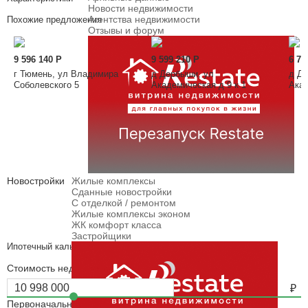
Новости недвижимости
Агентства недвижимости
Похожие предложения
Отзывы и форум
9 596 140
Р
9 599 210
Р
6 78
г Тюмень, ул Владимира
д Дербыши, ул
д Де
Соболевского 5
Академическая д 9 к 1
Акад
Новостройки
Жилые комплексы
Сданные новостройки
С отделкой / ремонтом
Жилые комплексы эконом
ЖК комфорт класса
Застройщики
Ипотечный калькулятор
Стоимость недвижимости
Первоначальный взнос