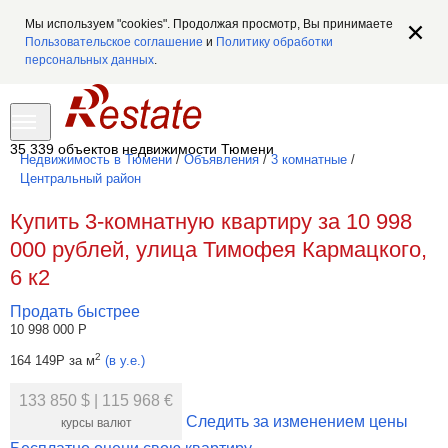
Мы используем "cookies". Продолжая просмотр, Вы принимаете
Пользовательское соглашение
и
Политику обработки
персональных данных
.
35 339 объектов недвижимости Тюмени
Недвижимость в Тюмени
/
Объявления
/
3 комнатные
/
Центральный район
Купить 3-комнатную квартиру за 10 998
000 рублей, улица Тимофея Кармацкого,
6 к2
Продать быстрее
10 998 000
Р
2
164 149
Р
за м
(в у.е.)
133 850 $
|
115 968 €
Следить за изменением цены
курсы валют