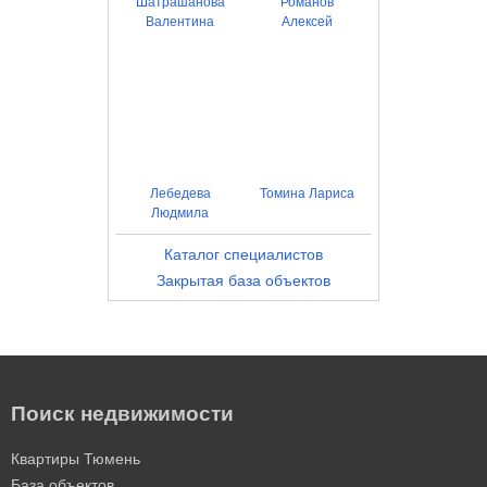
Шатрашанова
Романов
Валентина
Алексей
Лебедева
Томина Лариса
Людмила
Каталог специалистов
Закрытая база объектов
Поиск недвижимости
Квартиры Тюмень
База объектов