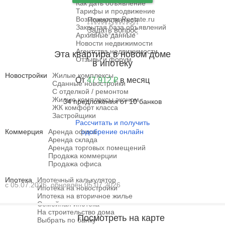
Как дать объявление
Тарифы и продвижение
Возможности Restate.ru
Пожаловаться
Закрытая база объявлений
Задать вопрос
Архивные данные
Новости недвижимости
Агентства недвижимости
Эта квартира в новом доме
Отзывы и форум
в ипотеку
Новостройки
Жилые комплексы
От
47 912 ₽
в месяц
Сданные новостройки
С отделкой / ремонтом
Жилые комплексы эконом
34 предложения от 10 банков
ЖК комфорт класса
Застройщики
Рассчитать и получить
Коммерция
Аренда офиса
одобрение онлайн
Аренда склада
Аренда торговых помещений
Продажа коммерции
Продажа офиса
Ипотека
Ипотечный калькулятор
с 05.07.2026, обновлён 05.07.2026
Ипотека на новостройки
Ипотека на вторичное жилье
Семейная ипотека
На строительство дома
Посмотреть на карте
Выбрать по банку