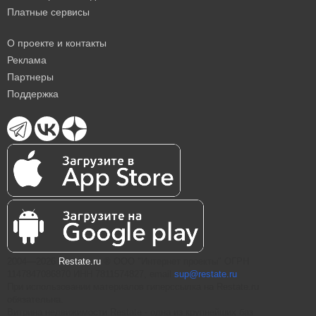
Платные сервисы
О проекте и контакты
Реклама
Партнеры
Поддержка
2004—2026
Restate.ru
® ООО "Интернет проекты" ОГРН
1147847086870 ИНН 7811574827, email
sup@restate.ru
При использовании материалов гиперссылка на Restate.ru
обязательна.
Витрина недвижимости Restate - одна из крупнейших баз