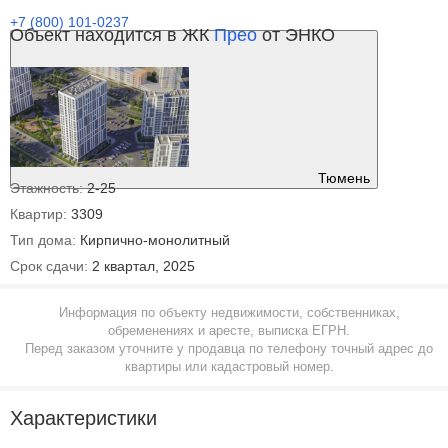
+7 (800) 101-0237
Объект находится в ЖК
Прео
от ЭНКО
Тюмень
Этажность:
2-25
Квартир:
3309
Тип дома:
Кирпично-монолитный
Срок сдачи:
2 квартал, 2025
Информация по объекту недвижимости, собственниках,
обременениях и аресте, выписка ЕГРН.
Перед заказом уточните у продавца по телефону точный адрес до
квартиры или кадастровый номер.
Характеристики