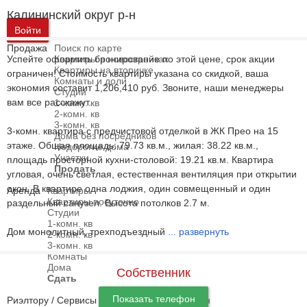
Калининский округ р-н
Войти
Продажа
Поиск по карте
Успейте оформить бронирование по этой цене, срок акции
Квартиры в новостройках
Квартиры на вторичке
ограничен! Стоимость квартиры указана со скидкой, ваша
Комнаты и доли
экономия составит 1,206,410 руб. Звоните, наши менеджеры
Студии
вам все расскажут.
1-комн. кв
2-комн. кв
3-комн. кв
3-комн. квартира с предчистовой отделкой в ЖК Прео на 15
Дома без посредников
этаже. Общая площадь: 79.73 кв.м., жилая: 38.22 кв.м.,
Недорогие дома
Участки
площадь просторной кухни-столовой: 19.21 кв.м. Квартира
Продать
угловая, очень светлая, естественная вентиляция при открытии
окон. В квартире одна лоджия, один совмещенный и один
Аренда
Квартиры
Квартиры посуточно
раздельный санузел. Высота потолков 2.7 м.
Студии
1-комн. кв
Дом монолитный, трехподъездный
...
развернуть
2-комн. кв
3-комн. кв
Комнаты
Дома
Собственник
Сдать
Показать телефон
Риэлтору / Сервисы
Индексы и графики цен